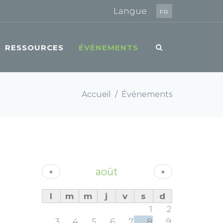
Langue
FR
RESSOURCES
ÉVÉNEMENTS
Accueil
/
Événements
août
«
»
l
m
m
j
v
s
d
1
2
3
4
5
6
7
8
9