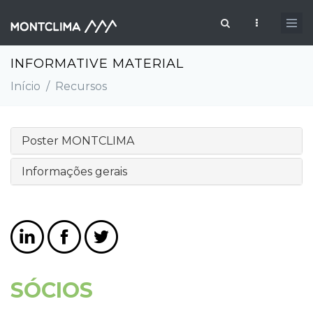
Passar para o conteúdo principal
Formulário de pesquisa
INFORMATIVE MATERIAL
Início
/
Recursos
Poster MONTCLIMA
Informações gerais
SÓCIOS